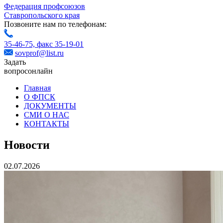
Федерация профсоюзов
Ставропольского края
Позвоните нам по телефонам:
35-46-75,
факс 35-19-01
sovprof@list.ru
Задать
вопрос
онлайн
Главная
О ФПСК
ДОКУМЕНТЫ
СМИ О НАС
КОНТАКТЫ
Новости
02.07.2026