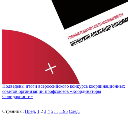
Подведены итоги всероссийского конкурса координационных
советов организаций профсоюзов «Координаторы
Солидарности»
Страницы:
Пред.
1
2
3
4
5
...
1195
След.