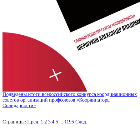
Подведены итоги всероссийского конкурса координационных
советов организаций профсоюзов «Координаторы
Солидарности»
Страницы:
Пред.
1
2
3
4
5
...
1195
След.