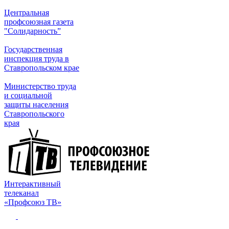
Центральная
профсоюзная газета
"Солидарность”
Государственная
инспекция труда в
Ставропольском крае
Министерство труда
и социальной
защиты населения
Ставропольского
края
Интерактивный
телеканал
«Профсоюз ТВ»