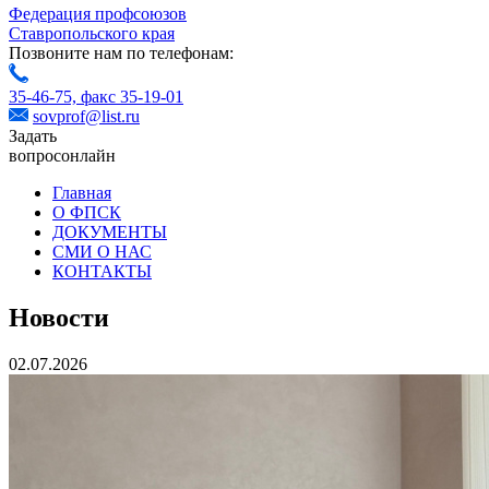
Федерация профсоюзов
Ставропольского края
Позвоните нам по телефонам:
35-46-75,
факс 35-19-01
sovprof@list.ru
Задать
вопрос
онлайн
Главная
О ФПСК
ДОКУМЕНТЫ
СМИ О НАС
КОНТАКТЫ
Новости
02.07.2026