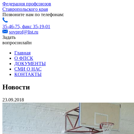
Федерация профсоюзов
Ставропольского края
Позвоните нам по телефонам:
35-46-75,
факс 35-19-01
sovprof@list.ru
Задать
вопрос
онлайн
Главная
О ФПСК
ДОКУМЕНТЫ
СМИ О НАС
КОНТАКТЫ
Новости
23.09.2018