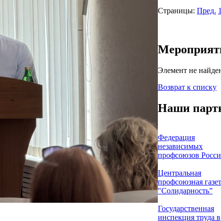
Страницы:
Пред.
Мероприят
Элемент не найде
Возврат к списку
Наши парт
Федерация
независимых
профсоюзов Росс
Центральная
профсоюзная газе
"Солидарность”
Государственная
инспекция труда в