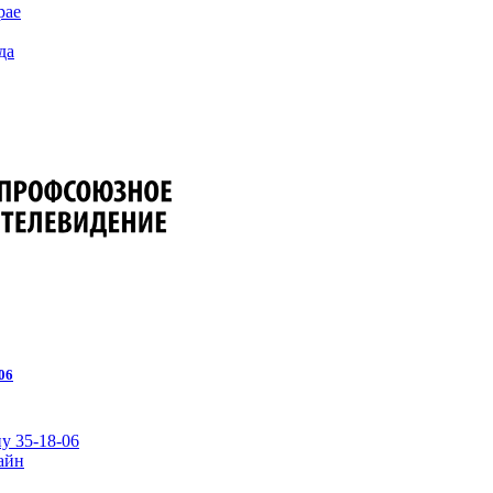
рае
да
06
у 35-18-06
айн