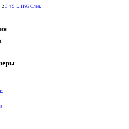
1
2
3
4
5
...
1195
След.
ия
н!
неры
ии
та