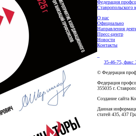
Федерация профс
Ставропольского 
О нас
Официально
Направления деят
Пресс-центр
Новости
Контакты
35-46-75,
факс 
© Федерация проф
Федерация профсо
355035 г. Ставропо
Создание сайта 
Данная информаци
статей 435, 437 Г