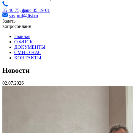
35-46-75,
факс 35-19-01
sovprof@list.ru
Задать
вопрос
онлайн
Главная
О ФПСК
ДОКУМЕНТЫ
СМИ О НАС
КОНТАКТЫ
Новости
02.07.2026