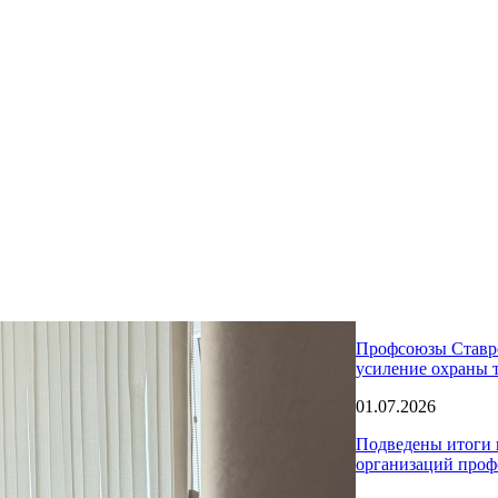
Профсоюзы Ставро
усиление охраны т
01.07.2026
Подведены итоги 
организаций проф