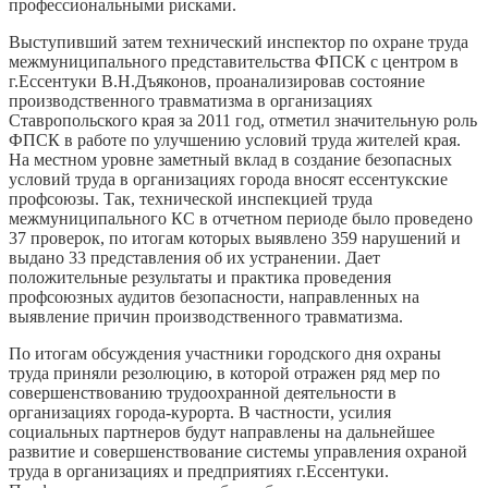
профессиональными рисками.
Выступивший затем технический инспектор по охране труда
межмуниципального представительства ФПСК с центром в
г.Ессентуки В.Н.Дъяконов, проанализировав состояние
производственного травматизма в организациях
Ставропольского края за 2011 год, отметил значительную роль
ФПСК в работе по улучшению условий труда жителей края.
На местном уровне заметный вклад в создание безопасных
условий труда в организациях города вносят ессентукские
профсоюзы. Так, технической инспекцией труда
межмуниципального КС в отчетном периоде было проведено
37 проверок, по итогам которых выявлено 359 нарушений и
выдано 33 представления об их устранении. Дает
положительные результаты и практика проведения
профсоюзных аудитов безопасности, направленных на
выявление причин производственного травматизма.
По итогам обсуждения участники городского дня охраны
труда приняли резолюцию, в которой отражен ряд мер по
совершенствованию трудоохранной деятельности в
организациях города-курорта. В частности, усилия
социальных партнеров будут направлены на дальнейшее
развитие и совершенствование системы управления охраной
труда в организациях и предприятиях г.Ессентуки.