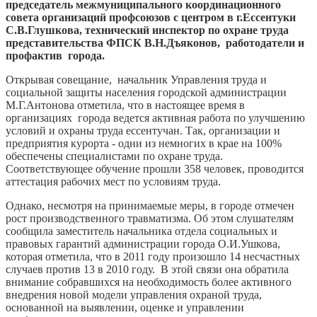
председатель межмуниципального координационного
совета организаций профсоюзов с центром в г.Ессентуки
С.В.Глушкова, технический инспектор по охране труда
представительства ФПСК В.Н.Дъяконов, работодатели и
профактив города.
Открывая совещание, начальник Управления труда и
социальной защиты населения городской администрации
М.Г.Антонова отметила, что в настоящее время в
организациях города ведется активная работа по улучшению
условий и охраны труда ессентучан. Так, организации и
предприятия курорта - одни из немногих в крае на 100%
обеспечены специалистами по охране труда.
Соответствующее обучение прошли 358 человек, проводится
аттестация рабочих мест по условиям труда.
Однако, несмотря на принимаемые меры, в городе отмечен
рост производственного травматизма. Об этом слушателям
сообщила заместитель начальника отдела социальных и
правовых гарантий администрации города О.И.Ушкова,
которая отметила, что в 2011 году произошло 14 несчастных
случаев против 13 в 2010 году. В этой связи она обратила
внимание собравшихся на необходимость более активного
внедрения новой модели управления охраной труда,
основанной на выявлении, оценке и управлении