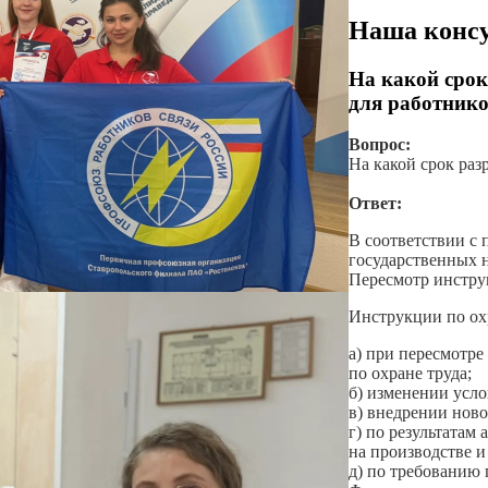
Наша консу
На какой срок
для работник
Вопрос:
На какой срок раз
Ответ:
В соответствии с 
государственных н
Пересмотр инструк
Инструкции по охр
а) при пересмотр
по охране труда;
б) изменении усло
в) внедрении ново
г) по результатам
на производстве 
д) по требованию 