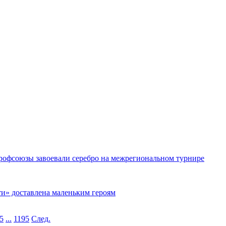
рофсоюзы завоевали серебро на межрегиональном турнире
ти» доставлена маленьким героям
5
...
1195
След.