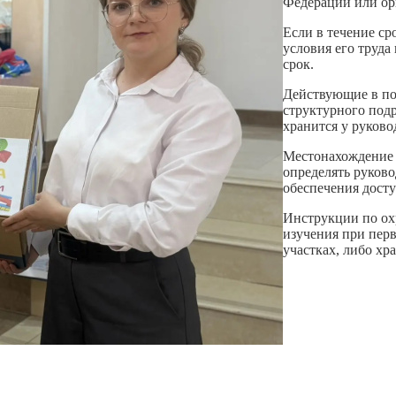
Федерации или ор
Если в течение ср
условия его труда
срок.
Действующие в по
структурного подр
хранится у руково
Местонахождение 
определять руков
обеспечения досту
Инструкции по охр
изучения при пер
участках, либо хр