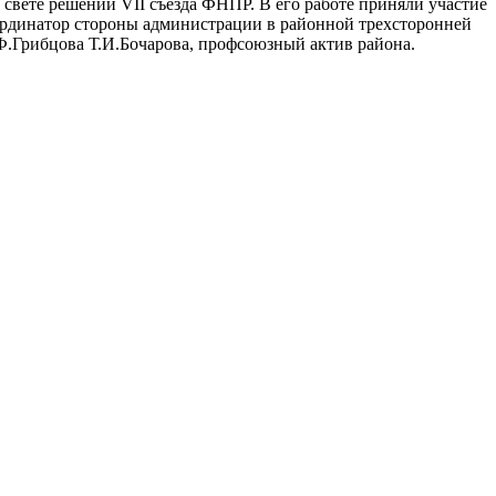
в свете решений VII cъезда ФНПР. В его работе приняли участие
ординатор стороны администрации в районной трехсторонней
Ф.Грибцова Т.И.Бочарова, профсоюзный актив района.