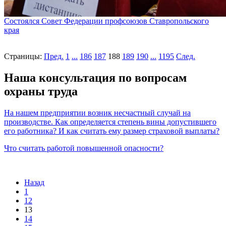
Состоялся Совет Федерации профсоюзов Ставропольского
края
Страницы:
Пред.
1
...
186
187
188
189
190
...
1195
След.
Наша консультация по вопросам
охраны труда
На нашем предприятии возник несчастный случай на
производстве. Как определяется степень вины допустившего
его работника? И как считать ему размер страховой выплаты?
Что считать работой повышенной опасности?
Назад
1
12
13
14