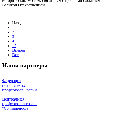
историческим местом, связанным с грозными событиями
Великой Отечественной.
Назад
1
2
3
4
17
Вперед
Все
Наши партнеры
Федерация
независимых
профсоюзов России
Центральная
профсоюзная газета
"Солидарность”