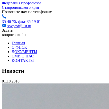
Федерация профсоюзов
Ставропольского края
Позвоните нам по телефонам:
35-46-75,
факс 35-19-01
sovprof@list.ru
Задать
вопрос
онлайн
Главная
О ФПСК
ДОКУМЕНТЫ
СМИ О НАС
КОНТАКТЫ
Новости
01.10.2018