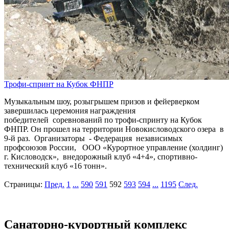
Трофи-спринт на Кубок ФНПР
Музыкальным шоу, розыгрышем призов и фейерверком
завершилась церемония награждения
победителей соревнований по трофи-спринту на Кубок
ФНПР. Он прошел на территории Новокисловодского озера в
9-й раз. Организаторы - Федерация независимых
профсоюзов России, ООО «Курортное управление (холдинг)
г. Кисловодск», внедорожный клуб «4+4», спортивно-
технический клуб «16 тонн».
Страницы:
Пред.
1
...
590
591
592
593
594
...
1195
След.
Санаторно-курортный комплекс