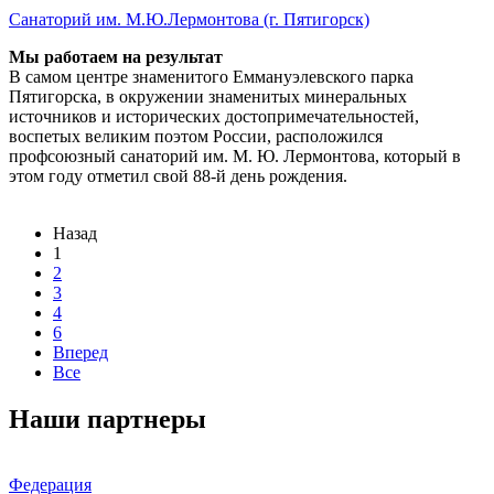
Санаторий им. М.Ю.Лермонтова (г. Пятигорск)
Мы работаем на результат
В самом центре знаменитого Еммануэлевского парка
Пятигорска, в окружении знаменитых минеральных
источников и исторических достопримечательностей,
воспетых великим поэтом России, расположился
профсоюзный санаторий им. М. Ю. Лермонтова, который в
этом году отметил свой 88-й день рождения.
Назад
1
2
3
4
6
Вперед
Все
Наши партнеры
Федерация