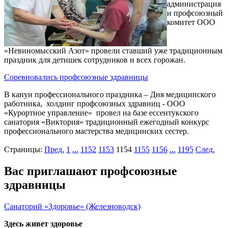
администрация
и профсоюзный
комитет ООО
«Невиномысский Азот» провели ставший уже традиционным
праздник для детишек сотрудников и всех горожан.
Соревновались профсоюзные здравницы
В канун профессионального праздника – Дня медицинского
работника, холдинг профсоюзных здравниц - ООО
«Курортное управление» провел на базе ессентукского
санатория «Виктория» традиционный ежегодный конкурс
профессионального мастерства медицинских сестер.
Страницы:
Пред.
1
...
1152
1153
1154
1155
1156
...
1195
След.
Вас приглашают профсоюзные
здравницы
Санаторий «Здоровье» (Железноводск)
Здесь живет здоровье