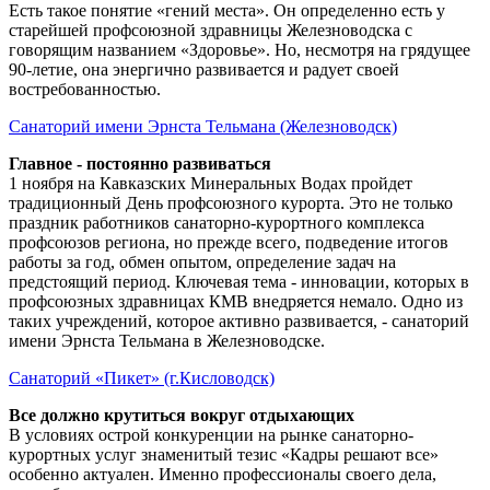
Есть такое понятие «гений места». Он определенно есть у
старейшей профсоюзной здравницы Железноводска с
говорящим названием «Здоровье». Но, несмотря на грядущее
90-летие, она энергично развивается и радует своей
востребованностью.
Санаторий имени Эрнста Тельмана (Железноводск)
Главное - постоянно развиваться
1 ноября на Кавказских Минеральных Водах пройдет
традиционный День профсоюзного курорта. Это не только
праздник работников санаторно-курортного комплекса
профсоюзов региона, но прежде всего, подведение итогов
работы за год, обмен опытом, определение задач на
предстоящий период. Ключевая тема - инновации, которых в
профсоюзных здравницах КМВ внедряется немало. Одно из
таких учреждений, которое активно развивается, - санаторий
имени Эрнста Тельмана в Железноводске.
Санаторий «Пикет» (г.Кисловодск)
Все должно крутиться вокруг отдыхающих
В условиях острой конкуренции на рынке санаторно-
курортных услуг знаменитый тезис «Кадры решают все»
особенно актуален. Именно профессионалы своего дела,