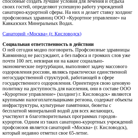
способные создать лучшие условия для лечения и отдыха
своих гостей, определяют успешную работу учреждений
санаторно-курортной сферы. На них и делает ставку холдинг
профсоюзных здравниц ООО «Курортное управление» на
Кавказских Минеральных Водах.
Санаторий «Москва» (г. Кисловодск)
Социальная ответственность в действии
О ней сегодня модно поговорить. Профсоюзные здравницы
Кавминвод не рассуждают, а без пафоса и громких слов уже
почти 100 лет, невзирая ни на какие социально-
экономические пертурбации, выполняют задачу массового
оздоровления россиян, являясь практически единственной
негосударственной структурой, работающей в сфере
государственного оздоровления. Ориентируя свою ценовую
политику на доступность для населения, они в составе ООО
«Курортное управление» (холдинг) г. Кисловодск» являются
крупными налогоплательщиками региона, содержат объекты
инфраструктуры, культурные памятники, бюветы с
бесплатной минеральной водой для всех желающих,
участвуют в благотворительных программах городов-
курортов. Одним из таких санаторно-курортных учреждений
профсоюзов является санаторий «Москва» (г. Кисловодск),
который недавно отметил свое 65-летие.