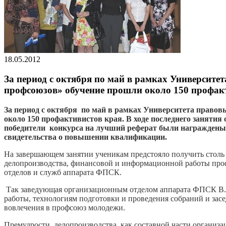
18.05.2012
За период с октября по май в рамках Университ
профсоюзов» обучение прошли около 150 профакт
За период с октября по май в рамках Университета прав
около 150 профактивистов края. В ходе последнего заняти
победители конкурса на лучший реферат были награжден
свидетельства о повышении квалификации.
На завершающем занятии ученикам предстояло получить столь
делопроизводства, финансовой и информационной работы проф
отделов и служб аппарата ФПСК.
Так заведующая организационным отделом аппарата ФПСК В.П
работы, технологиям подготовки и проведения собраний и за
вовлечения в профсоюз молодежи.
Премудрости делопроизводства, как составной части организ