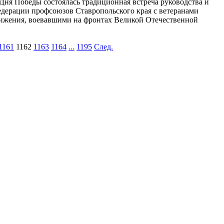
Дня Победы состоялась традиционная встреча руководства и
дерации профсоюзов Ставропольского края с ветеранами
ижения, воевавшими на фронтах Великой Отечественной
1161
1162
1163
1164
...
1195
След.