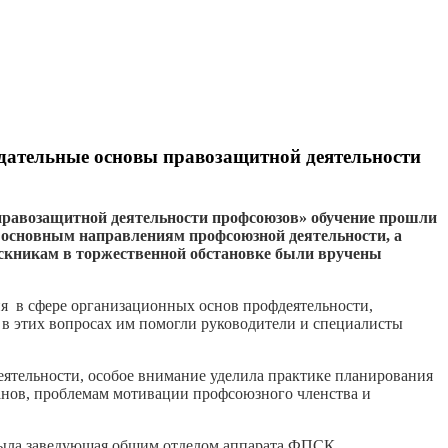
одательные основы правозащитной деятельности
правозащитной деятельности профсоюзов» обучение прошли
о основным направлениям профсоюзной деятельности, а
кникам в торжественной обстановке были вручены
ия в сфере организационных основ профдеятельности,
в этих вопросах им помогли руководители и специалисты
тельности, особое внимание уделила практике планирования
анов, проблемам мотивации профсоюзного членства и
крыла заведующая общим отделом аппарата ФПСК.