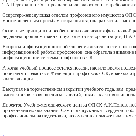
Т.А.Перекалина. Она проанализировала основные требования и
Секретарь-заведующая отделом профсоюзного имущества ФПСК 
многочисленным просьбам собравшихся, она разъяснила механ
Основные принципы и особенности содержания финансовой раб
недавнем прошлом главный бухгалтер этой организации, Н.А
Вопросы информационного обеспечения деятельности профсоюз
информационной работы профсоюзов, она обратила внимание п
информационной системы профсоюзов СК.
А когда учебный процесс остался позади, настало время подв
почетными грамотами Федерации профсоюзов СК, краевых о
квалификации.
Выступая на торжественном закрытии учебного года, зам. пр
выпускников с завершением занятий, пожелав активно использ
Директор Учебно-методического центра ФПСК А.И.Попов, побл
применения новых знаний. Сами «выпускники» сердечно побла
профессиональная подготовка, несомненно, поможет им в их с