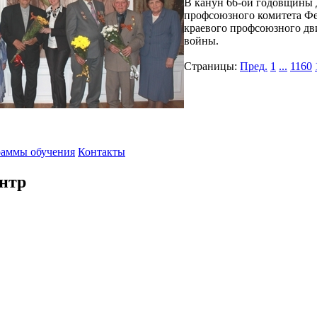
В канун 66-ой годовщины 
профсоюзного комитета Фе
краевого профсоюзного дв
войны.
Страницы:
Пред.
1
...
1160
аммы обучения
Контакты
нтр