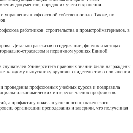
ления документов, порядок их учета и хранения.
 и управления профсоюзной собственностью. Также, по
зов.
офсоюза работников строительства и промстройматериалов, в
ова. Детально рассказав о содержании, формах и методах
иториально-отраслевом и первичном уровнях Единой
тов слушателей Университета правовых знаний были награждены
же каждому выпускнику вручили свидетельство о повышении
и и проведения профсоюзных учебных курсов и поздравила
социально-экономических интересов членов профсоюзов.
ий, а профактиву пожелал успешного практического
овень организации преподавания и заверили, что полученная