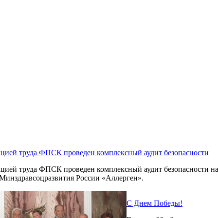
кцией труда ФПСК проведен комплексный аудит безопасности
цией труда ФПСК проведен комплексный аудит безопасности на
инздравсоцразвития России «Аллерген».
С Днем Победы!