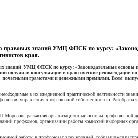
ета правовых знаний УМЦ ФПСК по курсу: «Закон
ивистов края.
овых знаний УМЦ ФПСК по курсу: «Законодательные основы 
я они получили консультации и практические рекомендации п
ы почетными грамотами и денежными премиями. Всем выпус
 необходимые в их ежедневной практической деятельности знан
союзов, управления профсоюзной собственностью. Разобраться 
.Морозова разъясняя организационные основы профсоюзной дея
седаний профкомов, организации работы комиссий выборных орг
ационной работы в профсоюзах всех уровней, собравшимся рас