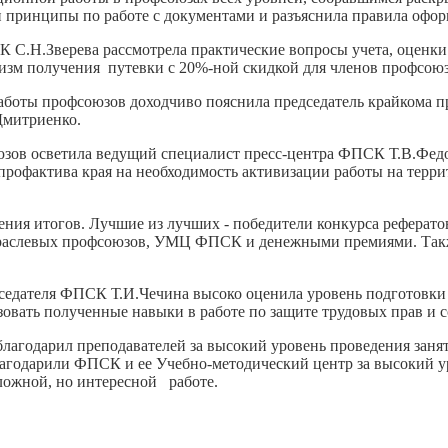
 принципы по работе с документами и разъяснила правила оформ
С.Н.Зверева рассмотрела практические вопросы учета, оценки
изм получения путевки с 20%-ной скидкой для членов профсою
оты профсоюзов доходчиво пояснила председатель крайкома пр
.Дмитриенко.
ов осветила ведущий специалист пресс-центра ФПСК Т.В.Федор
рофактива края на необходимость активизации работы на терр
едения итогов. Лучшие из лучших - победители конкурса рефера
траслевых профсоюзов, УМЦ ФПСК и денежными премиями. Так
едседателя ФПСК Т.И.Чечина высоко оценила уровень подготовк
овать полученные навыки в работе по защите трудовых прав и 
агодарил преподавателей за высокий уровень проведения занят
годарили ФПСК и ее Учебно-методический центр за высокий ур
ложной, но интересной работе.