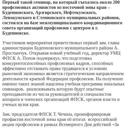
Первый такой семинар, на который съехалось около 200
профсоюзных активистов из восточной зоны края –
Буденновского, Арзгирского, Нефтекумского,
Левокумского и Степновского муниципальных районов,
состоялся на базе межмуниципального координационного
совета организаций профсоюзов с центром в г.
Буденновске.
Участников мероприятия приветствовал первый зам. главы
администрации Буденновского муниципального района А.
Простынчук. Открывая новый учебный год, директор УМЦ
ФПСК А. Попов подчеркнул, что подготовка
конкурентоспособных профсоюзных кадров, способных
эффективно отстаивать права трудящихся в условиях
рыночной экономики является стратегическим направлением
деятельности краевой Федерации профсоюзов. На получение
именно таких знаний нацелена учебная программа зональных
семинаров, реализовывать которую будут опытные
преподаватели из числа руководителей и специалистов
аппарата и членских организаций ФПСК, органов власти и
ученых вузов края.
Зам. председателя ФПСК Т. Чечина, проинформировав
профактив восточной зоны края об итогах всероссийской
акции профсоюзов в рамках Всемирного Дня действий «За