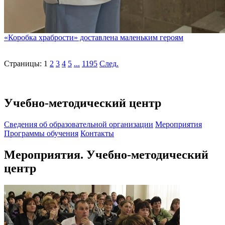
«Коробка храбрости» доставлена маленьким героям
Страницы:
1
2
3
4
5
...
1195
След.
Учебно-методический центр
Cведения об образовательной организации
Мероприятия
Программы обучения
Контакты
Мероприятия. Учебно-методический
центр