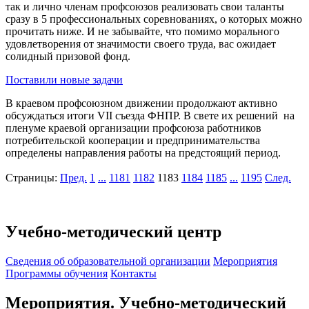
так и лично членам профсоюзов реализовать свои таланты
сразу в 5 профессиональных соревнованиях, о которых можно
прочитать ниже. И не забывайте, что помимо морального
удовлетворения от значимости своего труда, вас ожидает
солидный призовой фонд.
Поставили новые задачи
В краевом профсоюзном движении продолжают активно
обсуждаться итоги VII съезда ФНПР. В свете их решений на
пленуме краевой организации профсоюза работников
потребительской кооперации и предпринимательства
определены направления работы на предстоящий период.
Страницы:
Пред.
1
...
1181
1182
1183
1184
1185
...
1195
След.
Учебно-методический центр
Cведения об образовательной организации
Мероприятия
Программы обучения
Контакты
Мероприятия. Учебно-методический