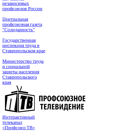
независимых
профсоюзов России
Центральная
профсоюзная газета
"Солидарность”
Государственная
инспекция труда в
Ставропольском крае
Министерство труда
и социальной
защиты населения
Ставропольского
края
Интерактивный
телеканал
«Профсоюз ТВ»