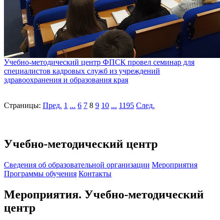
Учебно-методический центр ФПСК провел семинар для
специалистов кадровых служб из учреждений
здравоохранения и образования края
Страницы:
Пред.
1
...
6
7
8
9
10
...
1195
След.
Учебно-методический центр
Cведения об образовательной организации
Мероприятия
Программы обучения
Контакты
Мероприятия. Учебно-методический
центр