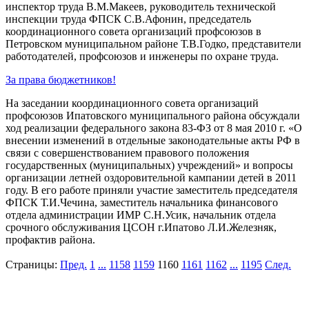
инспектор труда В.М.Макеев, руководитель технической
инспекции труда ФПСК С.В.Афонин, председатель
координационного совета организаций профсоюзов в
Петровском муниципальном районе Т.В.Годко, представители
работодателей, профсоюзов и инженеры по охране труда.
За права бюджетников!
На заседании координационного совета организаций
профсоюзов Ипатовского муниципального района обсуждали
ход реализации федерального закона 83-ФЗ от 8 мая 2010 г. «О
внесении изменений в отдельные законодательные акты РФ в
связи с совершенствованием правового положения
государственных (муниципальных) учреждений» и вопросы
организации летней оздоровительной кампании детей в 2011
году. В его работе приняли участие заместитель председателя
ФПСК Т.И.Чечина, заместитель начальника финансового
отдела администрации ИМР С.Н.Усик, начальник отдела
срочного обслуживания ЦСОН г.Ипатово Л.И.Железняк,
профактив района.
Страницы:
Пред.
1
...
1158
1159
1160
1161
1162
...
1195
След.