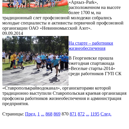
«Архыз–Park»,
расположенном на высоте
более 1700 м, на
традиционный слет профсоюзной молодежи собрались
молодые специалисты и активисты первичной профсоюзной
организации ОАО «Невинномысский Азот».
09.09.2014
На старте – работники
жизнеобеспечения
В Георгиевске прошла
ежегодная спартакиада
«Веселые старты-2014»
среди работников ГУП СК
«Ставрополькрайводоканал», организаторами которой
традиционно выступили Ставропольская краевая организация
профсоюза работников жизнеобеспечения и администрация
предприятия.
Страницы:
Пред.
1
...
868
869
870
871
872
...
1195
След.