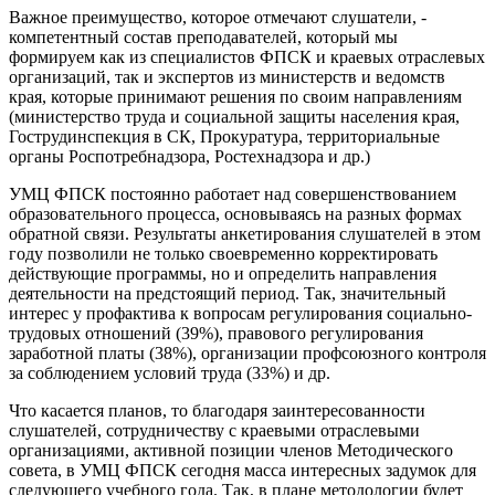
Важное преимущество, которое отмечают слушатели, -
компетентный состав преподавателей, который мы
формируем как из специалистов ФПСК и краевых отраслевых
организаций, так и экспертов из министерств и ведомств
края, которые принимают решения по своим направлениям
(министерство труда и социальной защиты населения края,
Гострудинспекция в СК, Прокуратура, территориальные
органы Роспотребнадзора, Ростехнадзора и др.)
УМЦ ФПСК постоянно работает над совершенствованием
образовательного процесса, основываясь на разных формах
обратной связи. Результаты анкетирования слушателей в этом
году позволили не только своевременно корректировать
действующие программы, но и определить направления
деятельности на предстоящий период. Так, значительный
интерес у профактива к вопросам регулирования социально-
трудовых отношений (39%), правового регулирования
заработной платы (38%), организации профсоюзного контроля
за соблюдением условий труда (33%) и др.
Что касается планов, то благодаря заинтересованности
слушателей, сотрудничеству с краевыми отраслевыми
организациями, активной позиции членов Методического
совета, в УМЦ ФПСК сегодня масса интересных задумок для
следующего учебного года. Так, в плане методологии будет