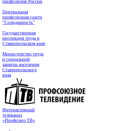
профсоюзов России
Центральная
профсоюзная газета
"Солидарность”
Государственная
инспекция труда в
Ставропольском крае
Министерство труда
и социальной
защиты населения
Ставропольского
края
Интерактивный
телеканал
«Профсоюз ТВ»