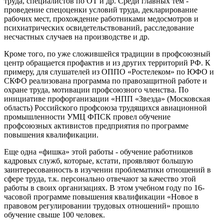
труда, специалистов по ОТ и др. Среди главных тем -
проведение спецоценки условий труда, декларирование
рабочих мест, прохождение работниками медосмотров и
психиатрических освидетельствований, расследование
несчастных случаев на производстве и др.
Кроме того, по уже сложившейся традиции в профсоюзный
центр обращается профактив и из других территорий РФ. К
примеру, для слушателей из ОППО «Ростелеком» по ЮФО и
СКФО реализована программа по правозащитной работе и
охране труда, мотивации профсоюзного членства. По
инициативе профорганизации «НПП «Звезда» (Московская
область) Российского профсоюза трудящихся авиационной
промышленности УМЦ ФПСК провел обучение
профсоюзных активистов предприятия по программе
повышения квалификации.
Еще одна «фишка» этой работы - обучение работников
кадровых служб, которые, кстати, проявляют большую
заинтересованность в изучении проблематики отношений в
сфере труда, т.к. персонально отвечают за качество этой
работы в своих организациях. В этом учебном году по 16-
часовой программе повышения квалификации «Новое в
правовом регулировании трудовых отношений» прошло
обучение свыше 100 человек.