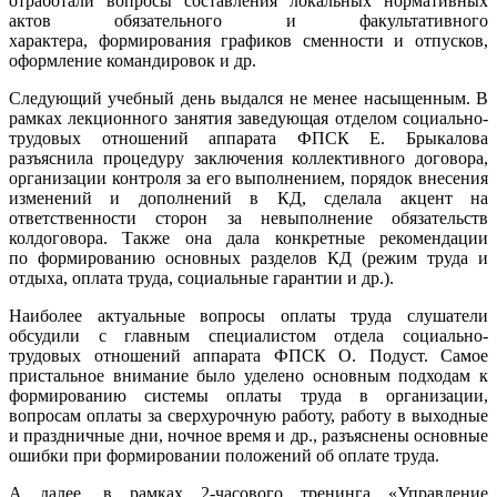
отработали вопросы составления локальных нормативных
актов обязательного и факультативного
характера, формирования графиков сменности и отпусков,
оформление командировок и др.
Следующий учебный день выдался не менее насыщенным. В
рамках лекционного занятия заведующая отделом социально-
трудовых отношений аппарата ФПСК Е. Брыкалова
разъяснила процедуру заключения коллективного договора,
организации контроля за его выполнением, порядок внесения
изменений и дополнений в КД, сделала акцент на
ответственности сторон за невыполнение обязательств
колдоговора. Также она дала конкретные рекомендации
по формированию основных разделов КД (режим труда и
отдыха, оплата труда, социальные гарантии и др.).
Наиболее актуальные вопросы оплаты труда слушатели
обсудили с главным специалистом отдела социально-
трудовых отношений аппарата ФПСК О. Подуст. Самое
пристальное внимание было уделено основным подходам к
формированию системы оплаты труда в организации,
вопросам оплаты за сверхурочную работу, работу в выходные
и праздничные дни, ночное время и др., разъяснены основные
ошибки при формировании положений об оплате труда.
А далее, в рамках 2-часового тренинга «Управление