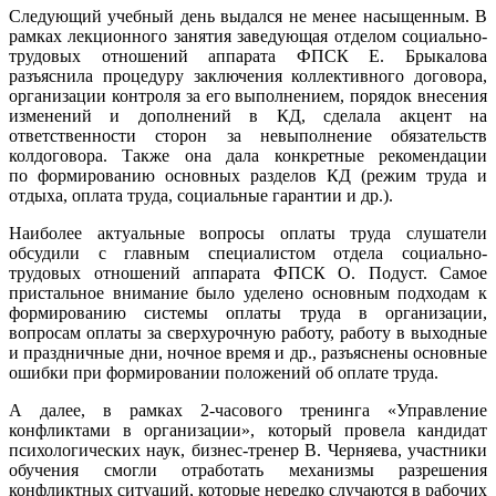
Следующий учебный день выдался не менее насыщенным. В
рамках лекционного занятия заведующая отделом социально-
трудовых отношений аппарата ФПСК Е. Брыкалова
разъяснила процедуру заключения коллективного договора,
организации контроля за его выполнением, порядок внесения
изменений и дополнений в КД, сделала акцент на
ответственности сторон за невыполнение обязательств
колдоговора. Также она дала конкретные рекомендации
по формированию основных разделов КД (режим труда и
отдыха, оплата труда, социальные гарантии и др.).
Наиболее актуальные вопросы оплаты труда слушатели
обсудили с главным специалистом отдела социально-
трудовых отношений аппарата ФПСК О. Подуст. Самое
пристальное внимание было уделено основным подходам к
формированию системы оплаты труда в организации,
вопросам оплаты за сверхурочную работу, работу в выходные
и праздничные дни, ночное время и др., разъяснены основные
ошибки при формировании положений об оплате труда.
А далее, в рамках 2-часового тренинга «Управление
конфликтами в организации», который провела кандидат
психологических наук, бизнес-тренер В. Черняева, участники
обучения смогли отработать механизмы разрешения
конфликтных ситуаций, которые нередко случаются в рабочих