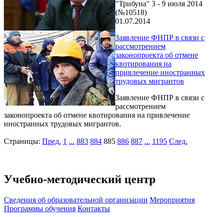
"Трибуна" 3 - 9 июля 2014
(№10518)
01.07.2014
Заявление ФНПР в связи с
рассмотрением
законопроекта об отмене
квотирования на
привлечение иностранных
трудовых мигрантов
Заявление ФНПР в связи с
рассмотрением
законопроекта об отмене квотирования на привлечение
иностранных трудовых мигрантов.
Страницы:
Пред.
1
...
883
884
885
886
887
...
1195
След.
Учебно-методический центр
Cведения об образовательной организации
Мероприятия
Программы обучения
Контакты