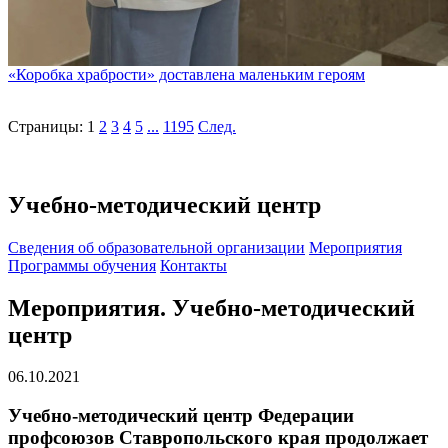
«Коробка храбрости» доставлена маленьким героям
Страницы:
1
2
3
4
5
...
1195
След.
Учебно-методический центр
Cведения об образовательной организации
Мероприятия
Программы обучения
Контакты
Мероприятия. Учебно-методический
центр
06.10.2021
Учебно-методический центр Федерации
профсоюзов Ставропольского края продолжает