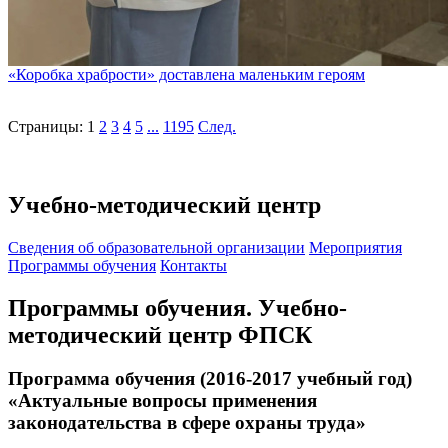
«Коробка храбрости» доставлена маленьким героям
Страницы:
1
2
3
4
5
...
1195
След.
Учебно-методический центр
Cведения об образовательной организации
Мероприятия
Программы обучения
Контакты
Программы обучения. Учебно-
методический центр ФПСК
Программа обучения (2016-2017 учебный год)
«Актуальные вопросы применения
законодательства в сфере охраны труда»