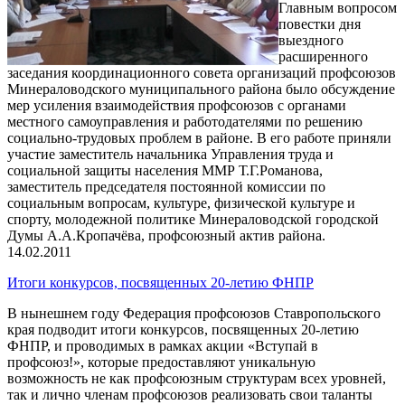
Главным вопросом
повестки дня
выездного
расширенного
заседания координационного совета организаций профсоюзов
Минераловодского муниципального района было обсуждение
мер усиления взаимодействия профсоюзов с органами
местного самоуправления и работодателями по решению
социально-трудовых проблем в районе. В его работе приняли
участие заместитель начальника Управления труда и
социальной защиты населения ММР Т.Г.Романова,
заместитель председателя постоянной комиссии по
социальным вопросам, культуре, физической культуре и
спорту, молодежной политике Минераловодской городской
Думы А.А.Кропачёва, профсоюзный актив района.
14.02.2011
Итоги конкурсов, посвященных 20-летию ФНПР
В нынешнем году Федерация профсоюзов Ставропольского
края подводит итоги конкурсов, посвященных 20-летию
ФНПР, и проводимых в рамках акции «Вступай в
профсоюз!», которые предоставляют уникальную
возможность не как профсоюзным структурам всех уровней,
так и лично членам профсоюзов реализовать свои таланты