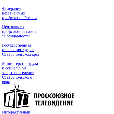
Федерация
независимых
профсоюзов России
Центральная
профсоюзная газета
"Солидарность”
Государственная
инспекция труда в
Ставропольском крае
Министерство труда
и социальной
защиты населения
Ставропольского
края
Интерактивный