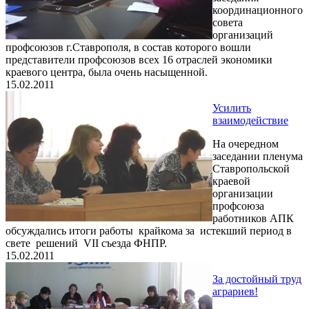
координационного
совета
организаций
профсоюзов г.Ставрополя, в состав которого вошли
представители профсоюзов всех 16 отраслей экономики
краевого центра, была очень насыщенной.
15.02.2011
Усилить
взаимодействие
На очередном
заседании пленума
Ставропольской
краевой
организации
профсоюза
работников АПК
обсуждались итоги работы крайкома за истекший период в
свете решений VII съезда ФНПР.
15.02.2011
За достойный труд
аграриев!