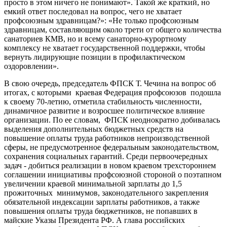
просто в этом ничего не понимают». Такой же краткий, но
емкий ответ последовал на вопрос, чего не хватает
профсоюзным здравницам?»: «Не только профсоюзным
здравницам, составляющим около трети от общего количества
санаториев КМВ, но и всему санаторно-курортному
комплексу не хватает государственной поддержки, чтобы
вернуть лидирующие позиции в профилактическом
оздоровлении».
В свою очередь, председатель ФПСК Т. Чечина на вопрос об
итогах, с которыми краевая Федерация профсоюзов подошла
к своему 70-летию, отметила стабильность численности,
динамичное развитие и возросшее политическое влияние
организации. По ее словам, ФПСК неоднократно добивалась
выделения дополнительных бюджетных средств на
повышение оплаты труда работников непроизводственной
сферы, не предусмотренное федеральным законодательством,
сохранения социальных гарантий. Среди первоочередных
задач - добиться реализации в новом краевом трехстороннем
соглашении инициативы профсоюзной стороной о поэтапном
увеличении краевой минимальной зарплаты до 1,5
прожиточных минимумов, законодательного закрепления
обязательной индексации зарплаты работников, а также
повышения оплаты труда бюджетников, не попавших в
майские Указы Президента РФ. А глава российских