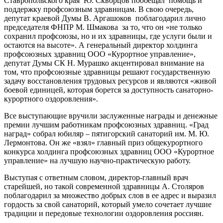
Ставропольского края Ю. Скворцов пообещал помощь и
поддержку профсоюзным здравницам. В свою очередь,
депутат краевой Думы В. Аргашоков поблагодарил лично
председателя ФНПР М. Шмакова за то, что он «не только
сохранил профсоюзы, но и их здравницы, где услуги были и
остаются на высоте». А генеральный директор холдинга
профсоюзных здравниц ООО «Курортное управление»,
депутат Думы СК Н. Мурашко акцентировал внимание на
том, что профсоюзные здравницы решают государственную
задачу восстановления трудовых ресурсов и являются «живой
боевой единицей, которая борется за доступность санаторно-
курортного оздоровления».
Все выступающие вручили заслуженные награды и денежные
премии лучшим работникам профсоюзных здравниц. «Град
наград» собрал юбиляр – пятигорский санаторий им. М. Ю.
Лермонтова. Он же «взял» главный приз общекурортного
конкурса холдинга профсоюзных здравниц ООО «Курортное
управление» на лучшую научно-практическую работу.
Выступая с ответным словом, директор-главный врач
старейшей, но такой современной здравницы А. Столяров
поблагодарил за множество добрых слов в ее адрес и выразил
гордость за свой санаторий, который умело сочетает лучшие
традиции и передовые технологии оздоровления россиян.