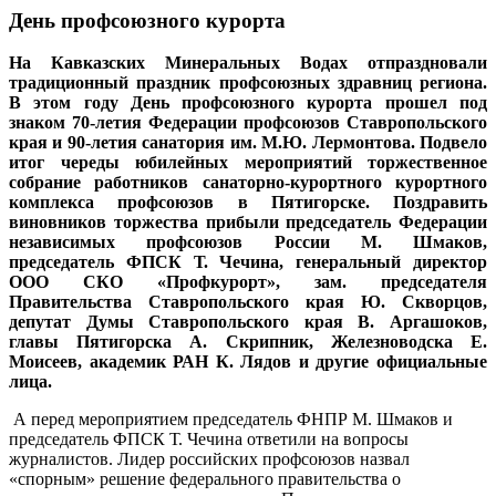
День профсоюзного курорта
На Кавказских Минеральных Водах отпраздновали
традиционный праздник профсоюзных здравниц региона.
В этом году День профсоюзного курорта прошел под
знаком 70-летия Федерации профсоюзов Ставропольского
края и 90-летия санатория им. М.Ю. Лермонтова. Подвело
итог череды юбилейных мероприятий торжественное
собрание работников санаторно-курортного курортного
комплекса профсоюзов в Пятигорске. Поздравить
виновников торжества прибыли председатель Федерации
независимых профсоюзов России М. Шмаков,
председатель ФПСК Т. Чечина, генеральный директор
ООО СКО «Профкурорт», зам. председателя
Правительства Ставропольского края Ю. Скворцов,
депутат Думы Ставропольского края В. Аргашоков,
главы Пятигорска А. Скрипник, Железноводска Е.
Моисеев, академик РАН К. Лядов и другие официальные
лица.
А перед мероприятием председатель ФНПР М. Шмаков и
председатель ФПСК Т. Чечина ответили на вопросы
журналистов. Лидер российских профсоюзов назвал
«спорным» решение федерального правительства о