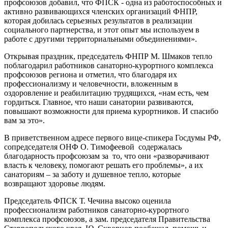
профсоюзов добавил, что ФПСК - одна из работоспособных и
активно развивающихся членских организаций ФНПР,
которая добилась серьезных результатов в реализации
социального партнерства, и этот опыт мы используем в
работе с другими территориальными объединениями».
Открывая праздник, председатель ФНПР М. Шмаков тепло
поблагодарил работников санаторно-курортного комплекса
профсоюзов региона и отметил, что благодаря их
профессионализму и человечности, вложенным в
оздоровление и реабилитацию трудящихся, «нам есть, чем
гордиться. Главное, что наши санатории развиваются,
повышают возможности для приема курортников. И спасибо
вам за это».
В приветственном адресе первого вице-спикера Госдумы РФ,
сопредседателя ОНФ О. Тимофеевой содержалась
благодарность профсоюзам за то, что они «разворачивают
власть к человеку, помогают решать его проблемы», а их
санаториям – за заботу и душевное тепло, которые
возвращают здоровье людям.
Председатель ФПСК Т. Чечина высоко оценила
профессионализм работников санаторно-курортного
комплекса профсоюзов, а зам. председателя Правительства