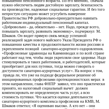
повышении пенсионного возраста. По его мнению, сначала
нужно обеспечить людям достойную зарплату, безопасность
на производстве, надежные социальные гарантии. И без того
непростую ситуацию может усугубить намерение
Правительства РФ добровольно-принудительно навязать
работникам индивидуальный пенсионный капитал.
«Добровольно - да, обязательно – нет. Надо, прежде всего,
повышать зарплату, развивать экономику», подчеркнул М.
Шмаков. Он видит прямую связь между успешной
реализацией задач нового майского Указа Президента РФ о
повышении качества и продолжительности жизни россиян и
укреплением позиций санаторно-курортного оздоровления.
«Профсоюзные здравницы на Кавминводах и по всей стране
работают над тем, чтобы люди укрепляли свое здоровье. Надо
стимулировать и таких работников, и работодателей, которые
приобретают для них путевки, тогда можно говорить о
доступности санаторно-курортных услуг». На вопрос о том,
правда ли, что уже на подходе федеральное решение об
инициированных профсоюзами протекционистских мерах в
этом направлении, глава ФНПР заявил, что оно практически
принято, но налоговый социальный вычет должен
компенсировать не определенную часть услуг, а всю
стоимость путевки. Что касается оценки деятельности
санаторно-курортного комплекса профсоюзов на КМВ, М.
Шмаков ответил; «Я оцениваю высоко. А кто нет – они