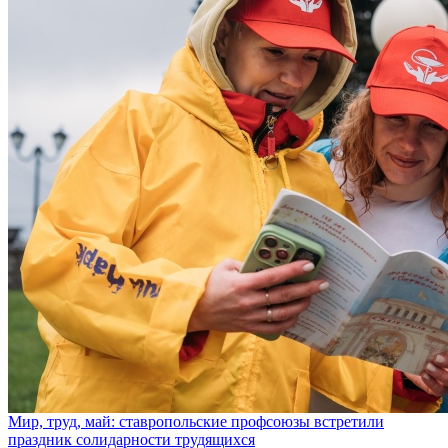
Мир, труд, май: ставропольские профсоюзы встретили
праздник солидарности трудящихся