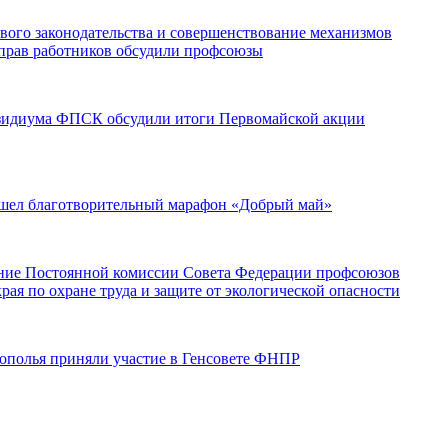
вого законодательства и совершенствование механизмов
прав работников обсудили профсоюзы
зидиума ФПСК обсудили итоги Первомайской акции
шел благотворительный марафон «Добрый май»
ание Постоянной комиссии Совета Федерации профсоюзов
рая по охране труда и защите от экологической опасности
полья приняли участие в Генсовете ФНПР