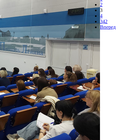
2
3
4
342
Вперед