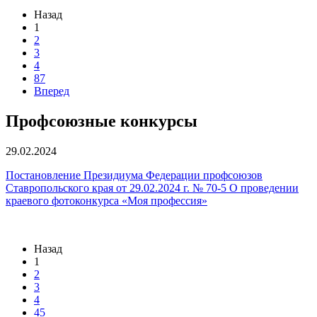
Назад
1
2
3
4
87
Вперед
Профсоюзные конкурсы
29.02.2024
Постановление Президиума Федерации профсоюзов
Ставропольского края от 29.02.2024 г. № 70-5 О проведении
краевого фотоконкурса «Моя профессия»
Назад
1
2
3
4
45