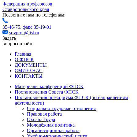
Федерация профсоюзов
Ставропольского края
Позвоните нам по телефонам:
35-46-75,
факс 35-19-01
sovprof@list.ru
Задать
вопрос
онлайн
Главная
О ФПСК
ДОКУМЕНТЫ
СМИ О НАС
КОНТАКТЫ
Материалы конференций ФПСК
Постановления Совета ФПСК
Постановления президиума ФПСК (по направлениям
деятельности)
Социально-трудовые отношения
Правовая работа
Охрана труда
Молодёжная политика
Организационная работа
Учебно-методический центр