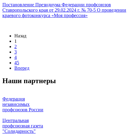
Постановление Президиума Федерации профсоюзов
Ставропольского края от 29.02.2024 г. № 70-5 О проведении
краевого фотоконкурса «Моя профессия»
Назад
1
2
3
4
45
Вперед
Наши партнеры
Федерация
независимых
профсоюзов России
Центральная
профсоюзная газета
"Солидарность”