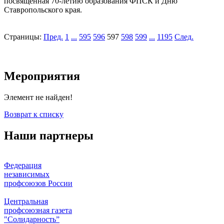
посвящённая 70-летию образования ФПСК и Дню
Ставропольского края.
Страницы:
Пред.
1
...
595
596
597
598
599
...
1195
След.
Мероприятия
Элемент не найден!
Возврат к списку
Наши партнеры
Федерация
независимых
профсоюзов России
Центральная
профсоюзная газета
"Солидарность”