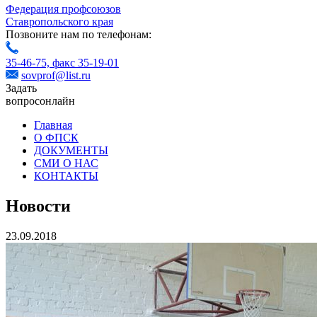
Федерация профсоюзов
Ставропольского края
Позвоните нам по телефонам:
35-46-75,
факс 35-19-01
sovprof@list.ru
Задать
вопрос
онлайн
Главная
О ФПСК
ДОКУМЕНТЫ
СМИ О НАС
КОНТАКТЫ
Новости
23.09.2018