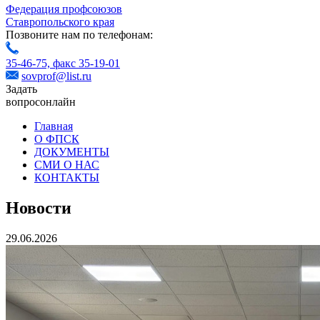
Федерация профсоюзов
Ставропольского края
Позвоните нам по телефонам:
35-46-75,
факс 35-19-01
sovprof@list.ru
Задать
вопрос
онлайн
Главная
О ФПСК
ДОКУМЕНТЫ
СМИ О НАС
КОНТАКТЫ
Новости
29.06.2026