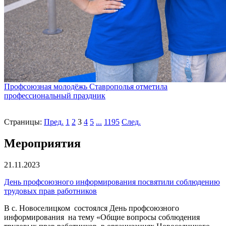
Профсоюзная молодёжь Ставрополья отметила
профессиональный праздник
Страницы:
Пред.
1
2
3
4
5
...
1195
След.
Мероприятия
21.11.2023
День профсоюзного информирования посвятили соблюдению
трудовых прав работников
В с. Новоселицком состоялся День профсоюзного
информирования на тему «Общие вопросы соблюдения