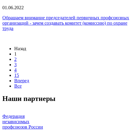
01.06.2022
Обращаем внимание председателей первичных профсоюзных
организаций - зачем создавать комитет (комиссию) по охране
труда
Назад
1
2
3
4
15
Вперед
Все
Наши партнеры
Федерация
независимых
профсоюзов России