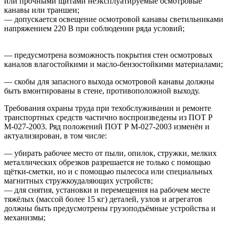
или прочными щитами неэксплуатируемые осмотровые
канавы или траншеи;
— допускается освещение осмотровой канавы светильниками
напряжением 220 В при соблюдении ряда условий;
— предусмотрена возможность покрытия стен осмотровых
каналов влагостойкими и масло-бензостойкими материалами;
— скобы для запасного выхода осмотровой канавы должны
быть вмонтированы в стене, противоположной выходу.
Требования охраны труда при техобслуживании и ремонте
транспортных средств частично воспроизведены из ПОТ Р
М-027-2003. Ряд положений ПОТ Р М-027-2003 изменён и
актуализирован, в том числе:
— убирать рабочее место от пыли, опилок, стружки, мелких
металлических обрезков разрешается не только с помощью
щётки-сметки, но и с помощью пылесоса или специальных
магнитных стружкоудаляющих устройств;
— для снятия, установки и перемещения на рабочем месте
тяжёлых (массой более 15 кг) деталей, узлов и агрегатов
должны быть предусмотрены грузоподъёмные устройства и
механизмы;