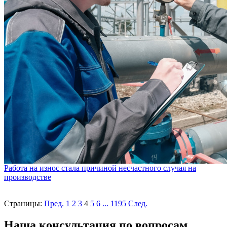
Работа на износ стала причиной несчастного случая на
производстве
Страницы:
Пред.
1
2
3
4
5
6
...
1195
След.
Наша консультация по вопросам