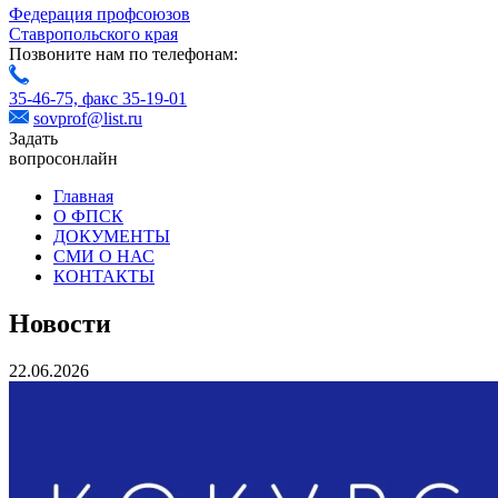
Федерация профсоюзов
Ставропольского края
Позвоните нам по телефонам:
35-46-75,
факс 35-19-01
sovprof@list.ru
Задать
вопрос
онлайн
Главная
О ФПСК
ДОКУМЕНТЫ
СМИ О НАС
КОНТАКТЫ
Новости
22.06.2026