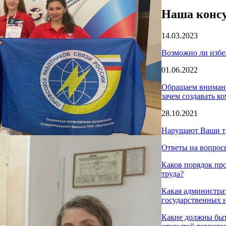
Наша консу
14.03.2023
Возможно ли избе
01.06.2022
Обращаем внимани
зачем создавать к
28.10.2021
Нарушают Ваши т
Ответы на вопрос
Каков порядок пр
труда?
Какая администра
государственных 
Какие должны быт