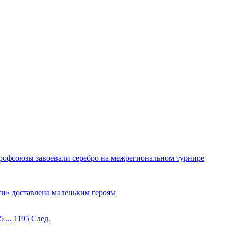
рофсоюзы завоевали серебро на межрегиональном турнире
ти» доставлена маленьким героям
5
...
1195
След.