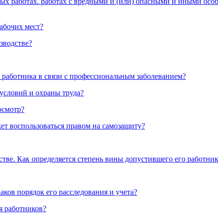
ых работах. работах с вредными и (или) опасными и иными осо
абочих мест?
зводстве?
 работника в связи с профессиональным заболеванием?
условий и охраны труда?
осмотр?
ет воспользоваться правом на самозащиту?
тве. Как определяется степень вины допустившего его работник
аков порядок его расследования и учета?
я работников?