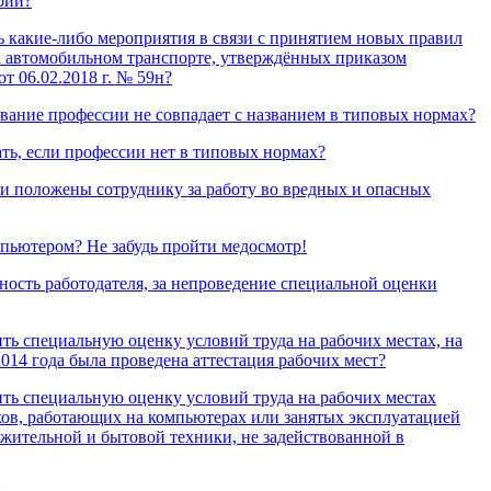
рии?
ь какие-либо мероприятия в связи с принятием новых правил
на автомобильном транспорте, утверждённых приказом
т 06.02.2018 г. № 59н?
звание профессии не совпадает с названием в типовых нормах?
ть, если профессии нет в типовых нормах?
и положены сотруднику за работу во вредных и опасных
мпьютером? Не забудь пройти медосмотр!
ность работодателя, за непроведение специальной оценки
ть специальную оценку условий труда на рабочих местах, на
2014 года была проведена аттестация рабочих мест?
ть специальную оценку условий труда на рабочих местах
ов, работающих на компьютерах или занятых эксплуатацией
жительной и бытовой техники, не задействованной в