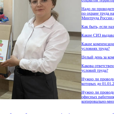
открытой террито
Надо ли проводит
по охране труда 
Минтруда России о
Как быть, если на
Какие СИЗ выдава
Какие компенсаци
условиях труда?
Целый день за ко
Какова ответствен
условий труда?
Нужно ли проводи
которых до 01.01.
Нужно ли проводи
офисных работник
копировально-мно