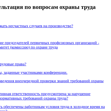
льтация по вопросам охраны труда
жать несчастных случаев на производстве?
е председателей первичных профсоюзных организаций -
омитет (комиссию) по охране труда
рудовые права?
ы, заданные участниками конференции.
оведения внеочередной проверки знаний требований охраны
тивная ответственность предусмотрена за нарушение
нормативных требований охраны труда?
ь обеспечены работникам условия труда в холодное время на