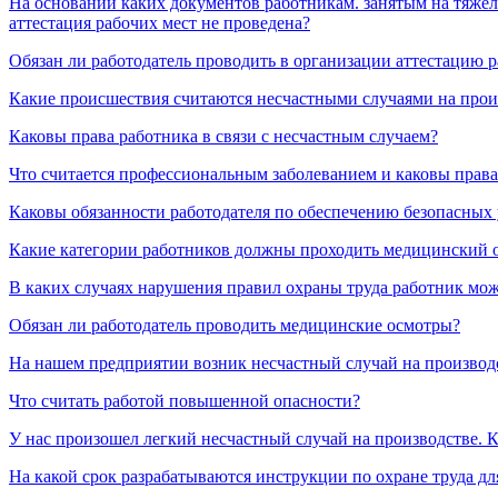
На основании каких документов работникам. занятым на тяжел
аттестация рабочих мест не проведена?
Обязан ли работодатель проводить в организации аттестацию р
Какие происшествия считаются несчастными случаями на прои
Каковы права работника в связи с несчастным случаем?
Что считается профессиональным заболеванием и каковы права
Каковы обязанности работодателя по обеспечению безопасных 
Какие категории работников должны проходить медицинский 
В каких случаях нарушения правил охраны труда работник мож
Обязан ли работодатель проводить медицинские осмотры?
На нашем предприятии возник несчастный случай на производс
Что считать работой повышенной опасности?
У нас произошел легкий несчастный случай на производстве. К
На какой срок разрабатываются инструкции по охране труда дл