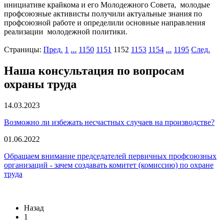
инициативе крайкома и его Молодежного Совета, молодые
профсоюзные активисты получили актуальные знания по
профсоюзной работе и определили основные направления
реализации молодежной политики.
Страницы:
Пред.
1
...
1150
1151
1152
1153
1154
...
1195
След.
Наша консультация по вопросам
охраны труда
14.03.2023
Возможно ли избежать несчастных случаев на производстве?
01.06.2022
Обращаем внимание председателей первичных профсоюзных
организаций - зачем создавать комитет (комиссию) по охране
труда
Назад
1