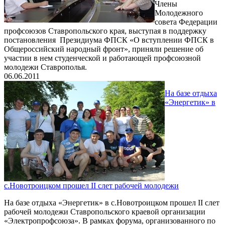
Члены
Молодежного
совета Федерации
профсоюзов Ставропольского края, выступая в поддержку
постановления Президиума ФПСК «О вступлении ФПСК в
Общероссийский народный фронт», приняли решение об
участии в нем студенческой и работающей профсоюзной
молодежи Ставрополья.
06.06.2011
На базе отдыха
«Энергетик» в
с.Новотроицком прошел II слет рабочей молодежи
На базе отдыха «Энергетик» в с.Новотроицком прошел II слет
рабочей молодежи Ставропольского краевой организации
«Электропрофсоюза». В рамках форума, организованного по