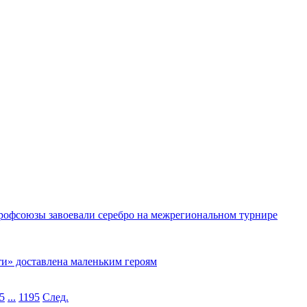
рофсоюзы завоевали серебро на межрегиональном турнире
ти» доставлена маленьким героям
5
...
1195
След.