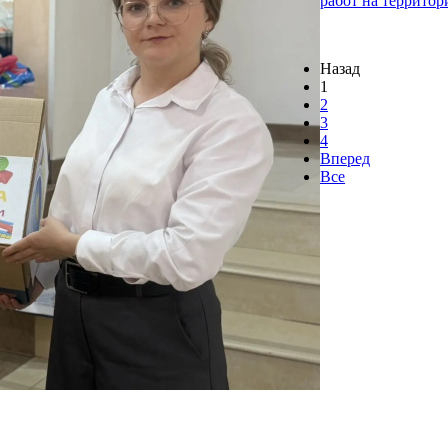
работ на территор
Назад
1
2
3
4
Вперед
Все