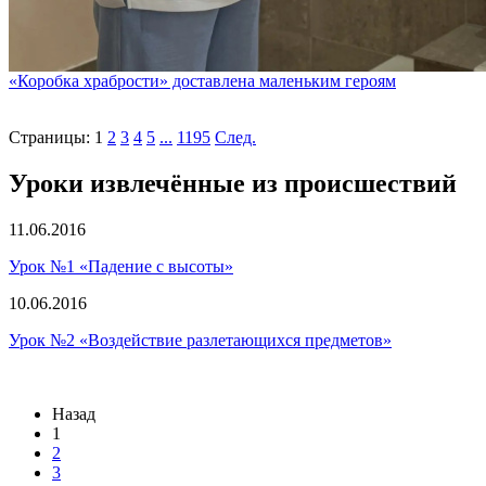
«Коробка храбрости» доставлена маленьким героям
Страницы:
1
2
3
4
5
...
1195
След.
Уроки извлечённые из происшествий
11.06.2016
Урок №1 «Падение с высоты»
10.06.2016
Урок №2 «Воздействие разлетающихся предметов»
Назад
1
2
3