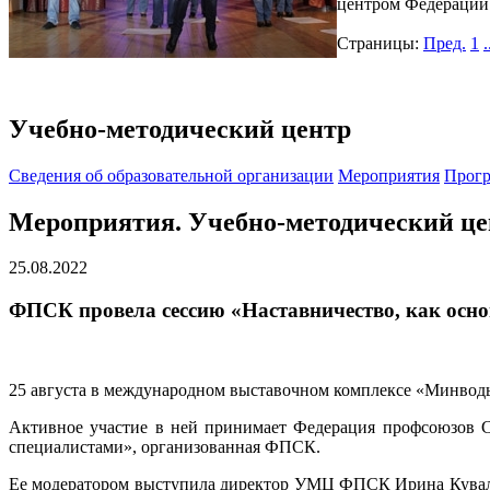
центром Федерации 
Страницы:
Пред.
1
.
Учебно-методический центр
Cведения об образовательной организации
Мероприятия
Прогр
Мероприятия. Учебно-методический це
25.08.2022
ФПСК провела сессию «Наставничество, как осн
25 августа в международном выставочном комплексе «Минвод
Активное участие в ней принимает Федерация профсоюзов Ст
специалистами», организованная ФПСК.
Ее модератором выступила директор УМЦ ФПСК Ирина Кувалди