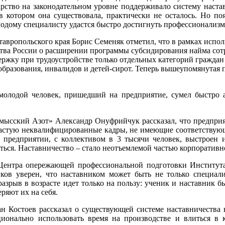
дарство на законодательном уровне поддерживало систему наста
 в котором она существовала, практически не осталось. Но п
лодому специалисту удастся быстро достигнуть профессионализм
тавропольского края Борис Семеняк отметил, что в рамках испо
тва России о расширении программы субсидирования найма сотруд
ржку при трудоустройстве только отдельных категорий граждан 
бразования, инвалидов и детей-сирот. Теперь вышеупомянутая 
молодой человек, пришедший на предприятие, сумел быстро а
ысский Азот» Александр Онуфрийчук рассказал, что предприятие
зачастую неквалифицированные кадры, не имеющие соответствую
предприятии, с коллективом в 3 тысячи человек, выстроен и
ься. Наставничество – стало неотъемлемой частью корпоративн
м Центра опережающей профессиональной подготовки Институ
ов уверен, что наставником может быть не только специали
зрыв в возрасте идет только на пользу: ученик и наставник б
ряют их на себя.
н Костоев рассказал о существующей системе наставничества 
онально использовать время на производстве и влиться в к