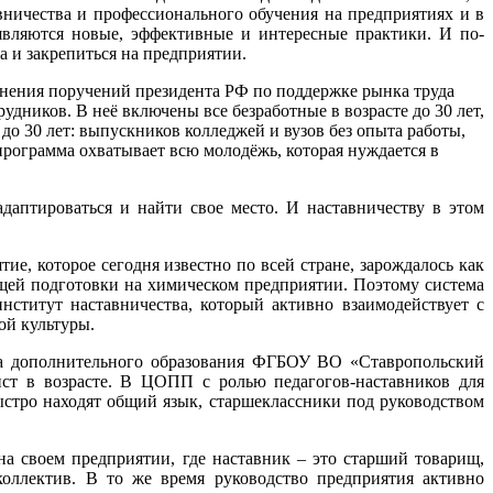
вничества и профессионального обучения на предприятиях и в
оявляются новые, эффективные и интересные практики. И по-
а и закрепиться на предприятии.
лнения поручений президента РФ по поддержке рынка труда
ников. В неё включены все безработные в возрасте до 30 лет,
до 30 лет: выпускников колледжей и вузов без опыта работы,
программа охватывает всю молодёжь, которая нуждается в
даптироваться и найти свое место. И наставничеству в этом
, которое сегодня известно по всей стране, зарождалось как
щей подготовки на химическом предприятии. Поэтому система
нститут наставничества, который активно взаимодействует с
ой культуры.
та дополнительного образования ФГБОУ ВО «Ставропольский
ст в возрасте. В ЦОПП с ролью педагогов-наставников для
ыстро находят общий язык, старшеклассники под руководством
на своем предприятии, где наставник – это старший товарищ,
оллектив. В то же время руководство предприятия активно