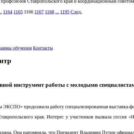
профсоюзов Ставропольского края и координационным советом 
..
1164
1165
1166
1167
1168
...
1195
След.
аммы обучения
Контакты
нтр
овной инструмент работы с молодыми специалиста
ы ЭКСПО» продолжила работу специализированная выставка-фор
авропольского края. Интерес у участников вызвала сессия «
на. Она напомнила, что Президент Владимир Путин официально