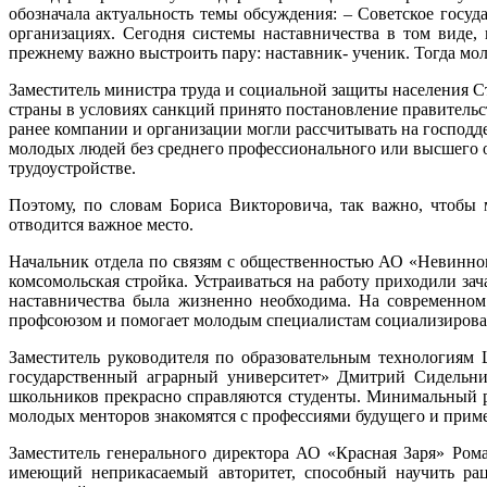
обозначала актуальность темы обсуждения: – Советское госу
организациях. Сегодня системы наставничества в том виде,
прежнему важно выстроить пару: наставник- ученик. Тогда мо
Заместитель министра труда и социальной защиты населения С
страны в условиях санкций принято постановление правительс
ранее компании и организации могли рассчитывать на господде
молодых людей без среднего профессионального или высшего о
трудоустройстве.
Поэтому, по словам Бориса Викторовича, так важно, чтобы 
отводится важное место.
Начальник отдела по связям с общественностью АО «Невинном
комсомольская стройка. Устраиваться на работу приходили 
наставничества была жизненно необходима. На современном 
профсоюзом и помогает молодым специалистам социализироват
Заместитель руководителя по образовательным технология
государственный аграрный университет» Дмитрий Сидельник
школьников прекрасно справляются студенты. Минимальный ра
молодых менторов знакомятся с профессиями будущего и приме
Заместитель генерального директора АО «Красная Заря» Рома
имеющий неприкасаемый авторитет, способный научить раци