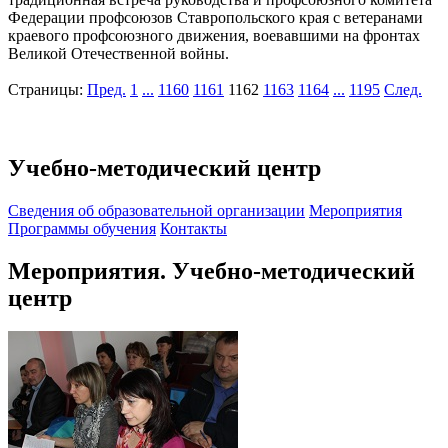
Федерации профсоюзов Ставропольского края с ветеранами
краевого профсоюзного движения, воевавшими на фронтах
Великой Отечественной войны.
Страницы:
Пред.
1
...
1160
1161
1162
1163
1164
...
1195
След.
Учебно-методический центр
Cведения об образовательной организации
Мероприятия
Программы обучения
Контакты
Мероприятия. Учебно-методический
центр