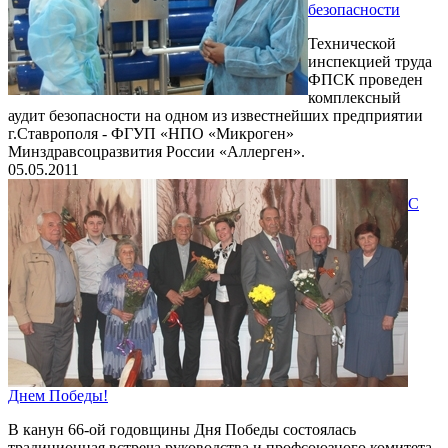
безопасности
Технической
инспекцией труда
ФПСК проведен
комплексный
аудит безопасности на одном из известнейших предприятии
г.Ставрополя - ФГУП «НПО «Микроген»
Минздравсоцразвития России «Аллерген».
05.05.2011
С
Днем Победы!
В канун 66-ой годовщины Дня Победы состоялась
традиционная встреча руководства и профсоюзного комитета