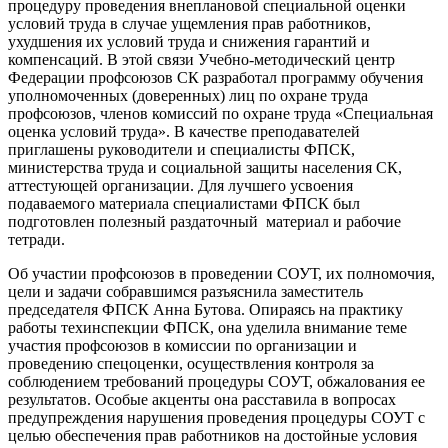
процедуру проведения внеплановой специальной оценки
условий труда в случае ущемления прав работников,
ухудшения их условий труда и снижения гарантий и
компенсаций. В этой связи Учебно-методический центр
Федерации профсоюзов СК разработал программу обучения
уполномоченных (доверенных) лиц по охране труда
профсоюзов, членов комиссий по охране труда «Специальная
оценка условий труда». В качестве преподавателей
приглашены руководители и специалисты ФПСК,
министерства труда и социальной защиты населения СК,
аттестующей организации. Для лучшего усвоения
подаваемого материала специалистами ФПСК был
подготовлен полезный раздаточный материал и рабочие
тетради.
Об участии профсоюзов в проведении СОУТ, их полномочия,
цели и задачи собравшимся разъяснила заместитель
председателя ФПСК Анна Бутова. Опираясь на практику
работы техинспекции ФПСК, она уделила внимание теме
участия профсоюзов в комиссии по организации и
проведению спецоценки, осуществления контроля за
соблюдением требований процедуры СОУТ, обжалования ее
результатов. Особые акценты она расставила в вопросах
предупреждения нарушения проведения процедуры СОУТ с
целью обеспечения прав работников на достойные условия