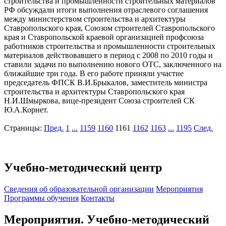
строительства и промышленности строительных материалов
РФ обсуждали итоги выполнения отраслевого соглашения
между министерством строительства и архитектуры
Ставропольского края, Союзом строителей Ставропольского
края и Ставропольской краевой организацией профсоюза
работников строительства и промышленности строительных
материалов действовавшего в период с 2008 по 2010 годы и
ставили задачи по выполнению нового ОТС, заключенного на
ближайшие три года. В его работе приняли участие
председатель ФПСК В.И.Брыкалов, заместитель министра
строительства и архитектуры Ставропольского края
Н.И.Шмыркова, вице-президент Союза строителей СК
Ю.А.Корнет.
Страницы:
Пред.
1
...
1159
1160
1161
1162
1163
...
1195
След.
Учебно-методический центр
Cведения об образовательной организации
Мероприятия
Программы обучения
Контакты
Мероприятия. Учебно-методический