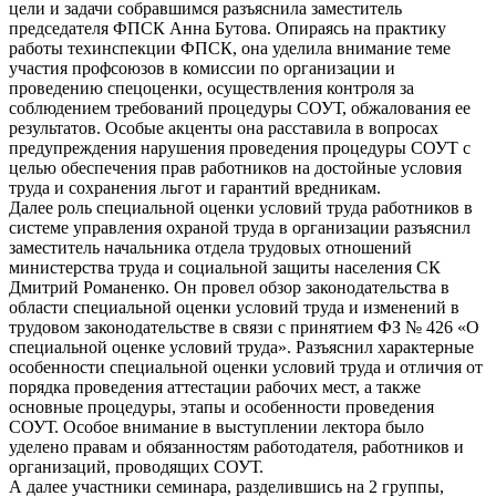
цели и задачи собравшимся разъяснила заместитель
председателя ФПСК Анна Бутова. Опираясь на практику
работы техинспекции ФПСК, она уделила внимание теме
участия профсоюзов в комиссии по организации и
проведению спецоценки, осуществления контроля за
соблюдением требований процедуры СОУТ, обжалования ее
результатов. Особые акценты она расставила в вопросах
предупреждения нарушения проведения процедуры СОУТ с
целью обеспечения прав работников на достойные условия
труда и сохранения льгот и гарантий вредникам.
Далее роль специальной оценки условий труда работников в
системе управления охраной труда в организации разъяснил
заместитель начальника отдела трудовых отношений
министерства труда и социальной защиты населения СК
Дмитрий Романенко. Он провел обзор законодательства в
области специальной оценки условий труда и изменений в
трудовом законодательстве в связи с принятием ФЗ № 426 «О
специальной оценке условий труда». Разъяснил характерные
особенности специальной оценки условий труда и отличия от
порядка проведения аттестации рабочих мест, а также
основные процедуры, этапы и особенности проведения
СОУТ. Особое внимание в выступлении лектора было
уделено правам и обязанностям работодателя, работников и
организаций, проводящих СОУТ.
А далее участники семинара, разделившись на 2 группы,