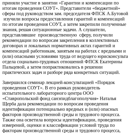
приняли участие в занятии «Гарантии и компенсации по
итогам проведения СОУТ». Представители «бюджетной»
сферы под руководством зам. председателя ФПСК А.Бутовой
изучили вопросы предоставления гарантий и компенсаций
по итогам проведения СОУТ, а затем закрепили полученные
знания, решая ситуационные задачи. А слушатели,
представлявшие производственную сферу, получили
рекомендации по вопросам закрепления в коллективных
договорах и локальных нормативных актах гарантий и
компенсаций работникам, занятым на работах с вредными и
(или) опасными условиями труда от ведущего юрисконсульта
отдела социально-трудовых отношений ФПСК Екатерины
Пальцевой, а затем попрактиковались в решении
практических задач и разборе ряда конкретных ситуаций.
Завершился семинар лекцией-консультацией «Порядок
проведения СОУТ». В его рамках руководитель
испытательного лабораторного центра ООО
«Ставропольский фонд санэпидблагополучия» Наталья
Щерба дала рекомендации по вопросам проведения
идентификации потенциально вредных и (или) опасных
факторов производственной среды и трудового процесса.
Также она осветила вопросы идентификации, проведения
измерений, оценки и классификации условий труда по
факторам производственной среды и трудового процесса,