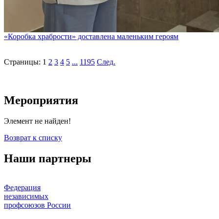
«Коробка храбрости» доставлена маленьким героям
Страницы:
1
2
3
4
5
...
1195
След.
Мероприятия
Элемент не найден!
Возврат к списку
Наши партнеры
Федерация
независимых
профсоюзов России