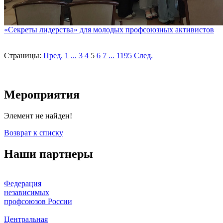
«Секреты лидерства» для молодых профсоюзных активистов
Страницы:
Пред.
1
...
3
4
5
6
7
...
1195
След.
Мероприятия
Элемент не найден!
Возврат к списку
Наши партнеры
Федерация
независимых
профсоюзов России
Центральная