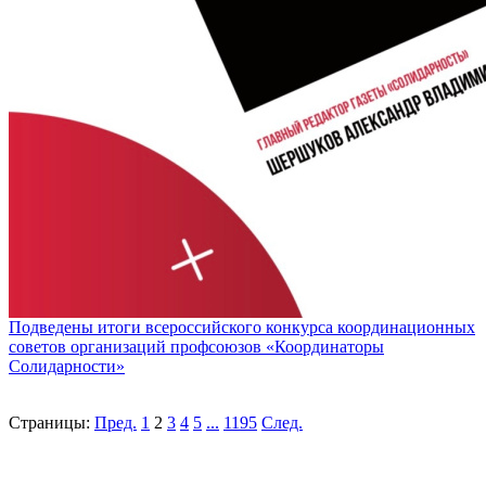
Подведены итоги всероссийского конкурса координационных
советов организаций профсоюзов «Координаторы
Солидарности»
Страницы:
Пред.
1
2
3
4
5
...
1195
След.