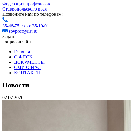
Федерация профсоюзов
Ставропольского края
Позвоните нам по телефонам:
35-46-75,
факс 35-19-01
sovprof@list.ru
Задать
вопрос
онлайн
Главная
О ФПСК
ДОКУМЕНТЫ
СМИ О НАС
КОНТАКТЫ
Новости
02.07.2026