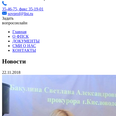
35-46-75,
факс 35-19-01
sovprof@list.ru
Задать
вопрос
онлайн
Главная
О ФПСК
ДОКУМЕНТЫ
СМИ О НАС
КОНТАКТЫ
Новости
22.11.2018