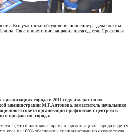
ения. Его участники обсудили выполнение раздела оплаты
Чечина. Свое приветствие направил председатель Профсоюза
организациях города в 2011 году и мерах по их
кой администрации М.Г.Антонова, заместитель начальника
ционного совета организаций профсоюзов с центром в
ли и профактив города.
етила, что в настоящее время в организациях города ведется
х в крае на 100% обеспечены специалистами по охране труда.