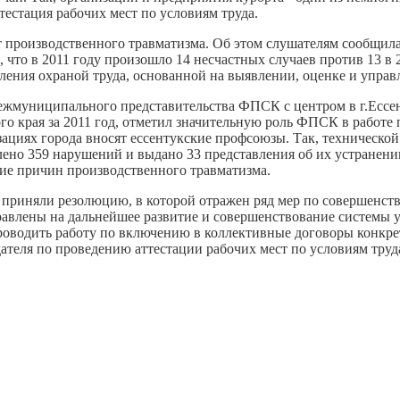
естация рабочих мест по условиям труда.
т производственного травматизма. Об этом слушателям сообщила
 что в 2011 году произошло 14 несчастных случаев против 13 в 
вления охраной труда, основанной на выявлении, оценке и упр
ежмуниципального представительства ФПСК с центром в г.Ессе
го края за 2011 год, отметил значительную роль ФПСК в работе
изациях города вносят ессентукские профсоюзы. Так, техническ
лено 359 нарушений и выдано 33 представления об их устранени
ие причин производственного травматизма.
 приняли резолюцию, в которой отражен ряд мер по совершенст
правлены на дальнейшее развитие и совершенствование системы 
проводить работу по включению в коллективные договоры конкр
дателя по проведению аттестации рабочих мест по условиям тру