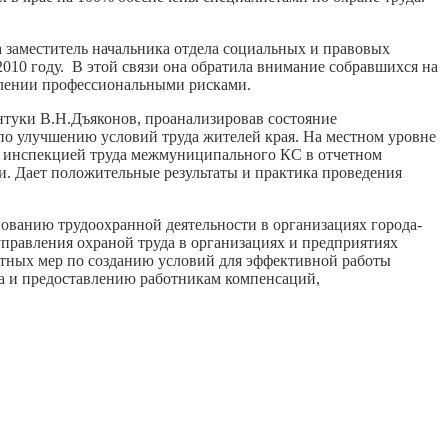
 заместитель начальника отдела социальных и правовых
2010 году. В этой связи она обратила внимание собравшихся на
авлении профессиональными рисками.
нтуки В.Н.Дъяконов, проанализировав состояние
 по улучшению условий труда жителей края. На местном уровне
ой инспекцией труда межмуниципального КС в отчетном
и. Дает положительные результаты и практика проведения
вованию трудоохранной деятельности в организациях города-
управления охраной труда в организациях и предприятиях
етных мер по созданию условий для эффективной работы
да и предоставлению работникам компенсаций,