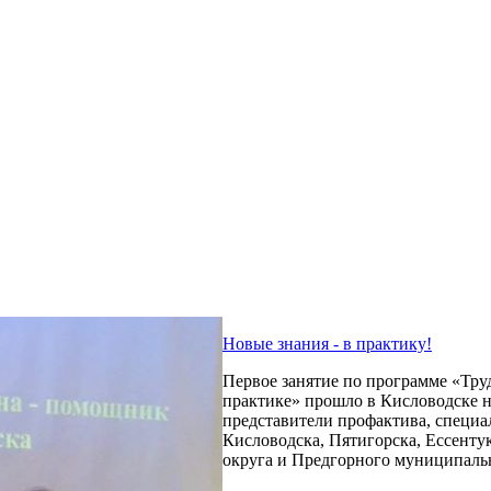
Новые знания - в практику!
Первое занятие по программе «Тру
практике» прошло в Кисловодске н
представители профактива, специа
Кисловодска, Пятигорска, Ессенту
округа и Предгорного муниципаль