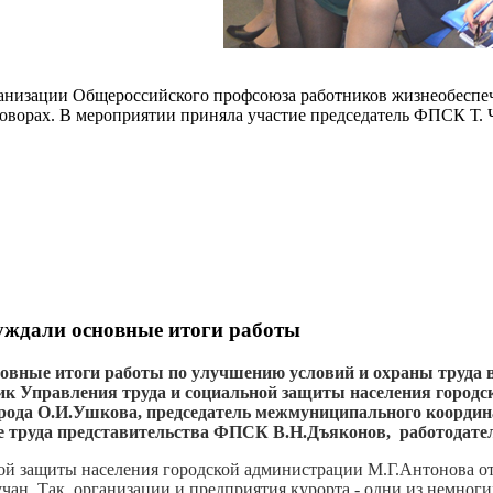
анизации Общероссийского профсоюза работников жизнеобеспеч
оворах. В мероприятии приняла участие председатель ФПСК Т. 
суждали основные итоги работы
овные итоги работы по улучшению условий и охраны труда в 
ик Управления труда и социальной защиты населения городс
рода О.И.Ушкова, председатель межмуниципального координа
не труда представительства ФПСК В.Н.Дъяконов, работодате
й защиты населения городской администрации М.Г.Антонова отм
чан. Так, организации и предприятия курорта - одни из немноги