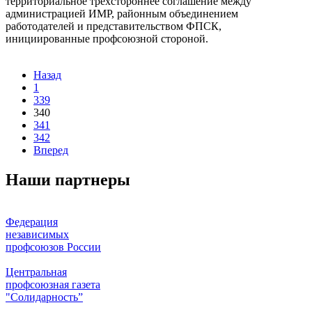
территориальное трехстороннее соглашение между
администрацией ИМР, районным объединением
работодателей и представительством ФПСК,
инициированные профсоюзной стороной.
Назад
1
339
340
341
342
Вперед
Наши партнеры
Федерация
независимых
профсоюзов России
Центральная
профсоюзная газета
"Солидарность”