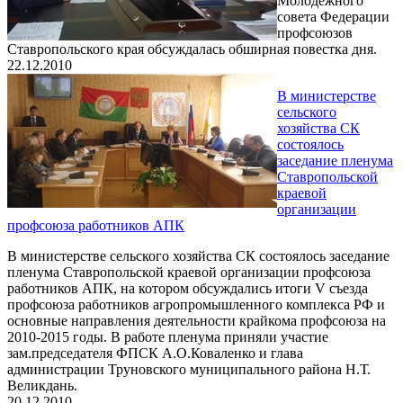
Молодежного
совета Федерации
профсоюзов
Ставропольского края обсуждалась обширная повестка дня.
22.12.2010
В министерстве
сельского
хозяйства СК
состоялось
заседание пленума
Ставропольской
краевой
организации
профсоюза работников АПК
В министерстве сельского хозяйства СК состоялось заседание
пленума Ставропольской краевой организации профсоюза
работников АПК, на котором обсуждались итоги V съезда
профсоюза работников агропромышленного комплекса РФ и
основные направления деятельности крайкома профсоюза на
2010-2015 годы. В работе пленума приняли участие
зам.председателя ФПСК А.О.Коваленко и глава
администрации Труновского муниципального района Н.Т.
Великдань.
20.12.2010