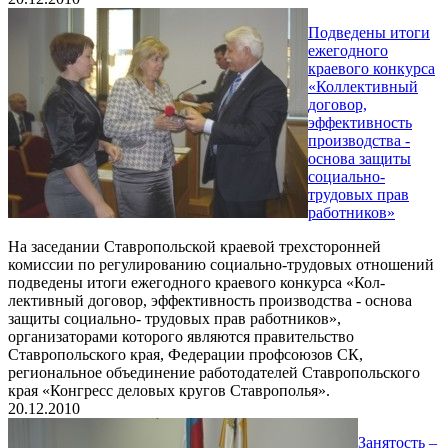
Подведены итоги
ежегодного
краевого конкурса
«Кол­лективный
договор,
эффективность
производства -
основа защиты
социально-
трудовых прав
работников»
На заседании Ставропольской краевой трехсторонней
комиссии по регулированию социально-трудовых отношений
подведены итоги ежегодного краевого конкурса «Кол­
лективный договор, эффективность производства - основа
защиты социально- трудовых прав работников»,
организаторами которого являются правительство
Ставропольского края, Федерации профсоюзов СК,
региональное объединение работодателей Ставропольского
края «Конгресс деловых кругов Ставрополья».
20.12.2010
Занятость –